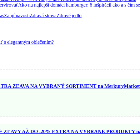
Ako na najlepší domáci hamburger: 6 inšpirácii ako a s čím s
as
Zaujímavosti
Zdravá strava
Zdravé jedlo
ať s elegantným oblečením?
TRA ZĽAVA NA VYBRANÝ SORTIMENT na MerkuryMarket.
ZĽAVY AŽ DO -20% EXTRA NA VYBRANÉ PRODUKTY na N