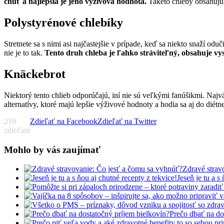
chuť a najlepšia je jeho výživová hodnota.
Takéto chleby obsahujú 
Polystyrénové chlebíky
Stretnete sa s nimi asi najčastejšie v prípade, keď sa niekto snaží odu
nie je to tak.
Tento druh chleba je ľahko stráviteľný, obsahuje vy
Knäckebrot
Niektorý tento chlieb odporúčajú, iní nie sú veľkými fanúšikmi. Naj
alternatívy, ktoré majú lepšie výživové hodnoty a hodia sa aj do diétne
219
Zdieľať na Facebook
Zdieľať na Twitter
zdieľaní
Mohlo by vás zaujímať
Zdravé strav
Jeseň je tu a s
Prečo dbať na do