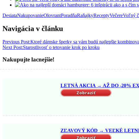
Desiata
Nakupovanie
Olovrant
Poradňa
Raňajky
Recepty
Večere
Voľný č
Navigácia v článku
Previous Post:
Ktoré dámske šperky sa vám budú najlepšie kombinov
Next Post:
Starostlivosť o tetovanie krok po kroku
Nakupujte lacnejšie!
LETNÁ AKCIA → AŽ DO -20% EX
Zobraziť
ZĽAVOVÝ KÓD → VEĽKÉ LETNÉ 
Zobraziť