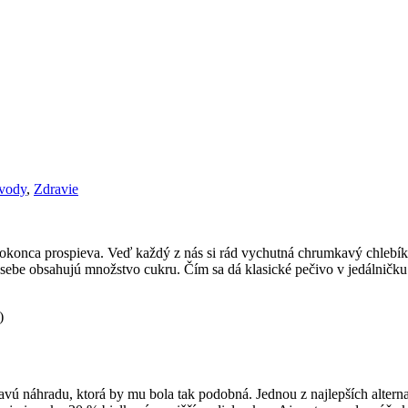
ávody
,
Zdravie
dokonca prospieva. Veď každý z nás si rád vychutná chrumkavý chlebík
 sebe obsahujú množstvo cukru. Čím sa dá klasické pečivo v jedálničku
)
avú náhradu, ktorá by mu bola tak podobná. Jednou z najlepších alterna