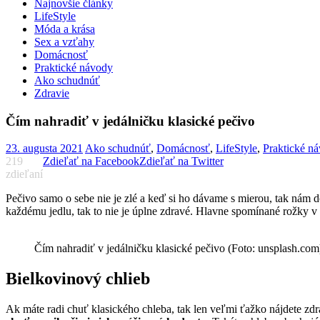
Najnovšie články
LifeStyle
Móda a krása
Sex a vzťahy
Domácnosť
Praktické návody
Ako schudnúť
Zdravie
Čím nahradiť v jedálničku klasické pečivo
23. augusta 2021
Ako schudnúť
,
Domácnosť
,
LifeStyle
,
Praktické n
219
Zdieľať na Facebook
Zdieľať na Twitter
zdieľaní
Pečivo samo o sebe nie je zlé a keď si ho dávame s mierou, tak nám 
každému jedlu, tak to nie je úplne zdravé. Hlavne spomínané rožky v
Čím nahradiť v jedálničku klasické pečivo (Foto: unsplash.com
Bielkovinový chlieb
Ak máte radi chuť klasického chleba, tak len veľmi ťažko nájdete zdr