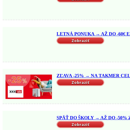
LETNÁ PONUKA → AŽ DO -60€ EX
Zobraziť
ZĽAVA -25% → NA TAKMER CELÝ
Zobraziť
SPÄŤ DO ŠKOLY → AŽ DO -50% Z
Zobraziť