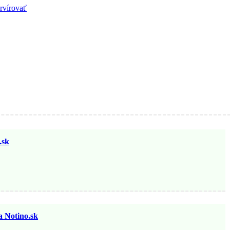
ervírovať
sk
otino.sk