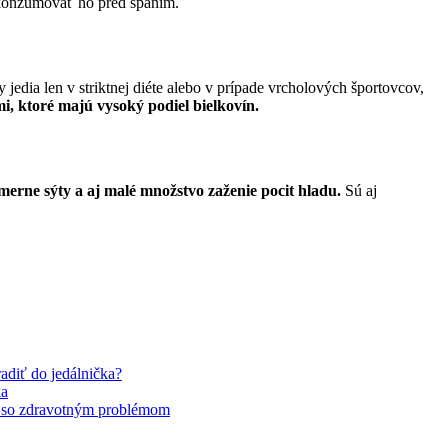
a konzumovať ho pred spaním.
y jedia len v striktnej diéte alebo v prípade vrcholových športovcov,
i, ktoré majú vysoký podiel bielkovín.
merne sýty a aj malé množstvo zaženie pocit hladu.
Sú aj
radiť do jedálnička?
ka
ť so zdravotným problémom